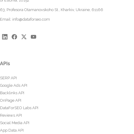
of Estonia, 10152
63, Profesora Otamanovskoho St., Kharkiv, Ukraine, 61166
Email:
info@dataforseo.com
APIs
SERP API
Google Ads API
Backlinks API
OnPage API
DataForSEO Labs API
Reviews API
Social Media API
App Data API