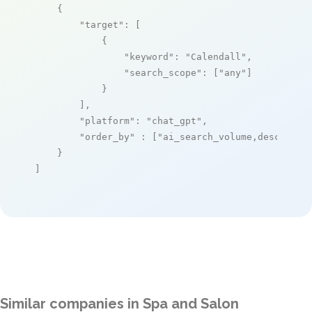
    {

"target"
: [

            {

"keyword"
: 
"Calendall"
,

"search_scope"
: [
"any"
]

            }

        ],

"platform"
: 
"chat_gpt"
,

"order_by"
 : [
"ai_search_volume,desc"
]

    }

]
Similar companies in Spa and Salon