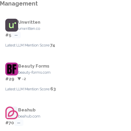
Management
Unwritten
unwritten.co
#5
—
74
Latest LLM Mention Score:
Beauty Forms
beauty-forms.com
#29
▼ -2
63
Latest LLM Mention Score:
Beahub
beahub.com
#70
—