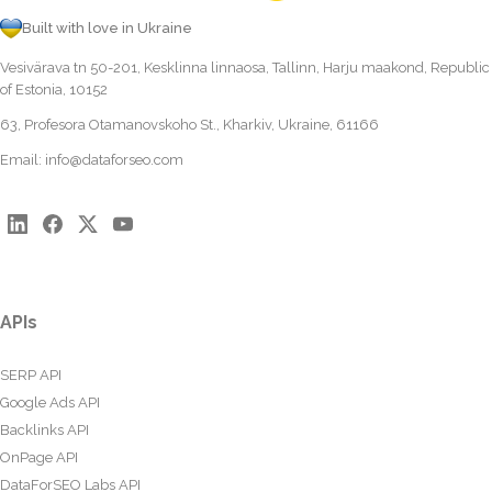
Built with love in Ukraine
Vesivärava tn 50-201, Kesklinna linnaosa, Tallinn, Harju maakond, Republic
of Estonia, 10152
63, Profesora Otamanovskoho St., Kharkiv, Ukraine, 61166
Email:
info@dataforseo.com
APIs
SERP API
Google Ads API
Backlinks API
OnPage API
DataForSEO Labs API