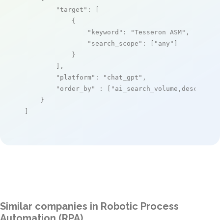
"target"
: [

            {

"keyword"
: 
"Tesseron ASM"
,

"search_scope"
: [
"any"
]

            }

        ],

"platform"
: 
"chat_gpt"
,

"order_by"
 : [
"ai_search_volume,desc"
]

    }

]
Similar companies in Robotic Process
Automation (RPA)