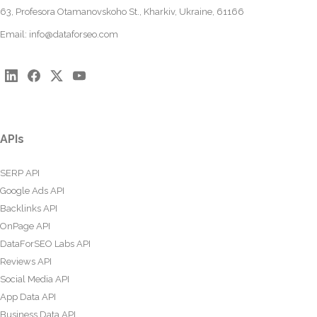
63, Profesora Otamanovskoho St., Kharkiv, Ukraine, 61166
Email:
info@dataforseo.com
APIs
SERP API
Google Ads API
Backlinks API
OnPage API
DataForSEO Labs API
Reviews API
Social Media API
App Data API
Business Data API